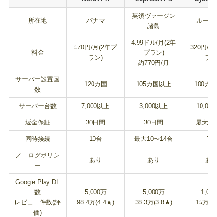
英領ヴァージン
所在地
パナマ
ルーマ
諸島
4.99ドル/月(2年
570円/月(2年プ
320円/月
料金
プラン)
ラン)
ラン
約770円/月
サーバー設置国
120カ国
105カ国以上
100カ
数
サーバー台数
7,000以上
3,000以上
10,00
返金保証
30日間
30日間
最大4
同時接続
10台
最大10〜14台
7台
ノーログポリシ
あり
あり
あ
ー
Google Play DL
数
5,000万
5,000万
1,00
レビュー件数(評
98.4万(4.4★)
38.3万(3.8★)
15万(4
価)