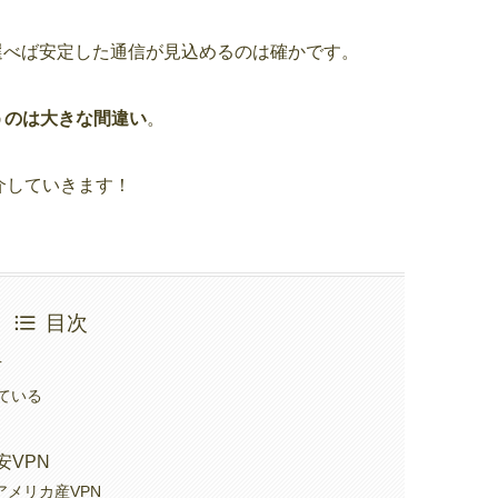
選べば安定した通信が見込めるのは確かです。
うのは大きな間違い
。
介していきます！
目次
方
ている
安VPN
のアメリカ産VPN