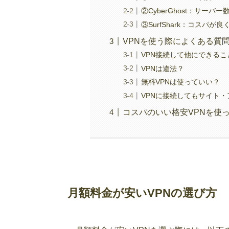
②CyberGhost：サー
③SurfShark：コスパ
VPNを使う際によくある質
VPN接続して他にできるこ
VPNは違法？
無料VPNは使っていい？
VPNに接続してもサイト
コスパのいい格安VPNを使
月額料金が安いVPNの選び方