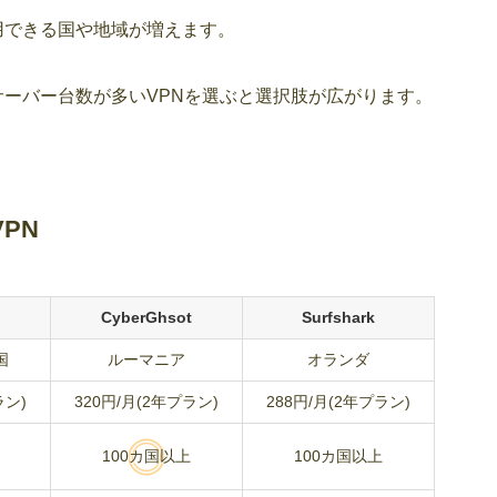
用できる国や地域が増えます。
ーバー台数が多いVPNを選ぶと選択肢が広がります。
PN
CyberGhsot
Surfshark
国
ルーマニア
オランダ
ラン)
320円/月(2年プラン)
288円/月(2年プラン)
100カ国以上
100カ国以上