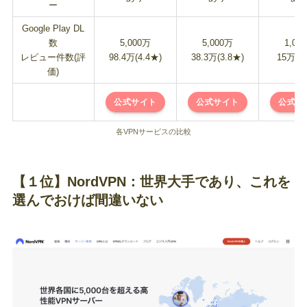
ー
Google Play DL
数
5,000万
5,000万
1,00
レビュー件数(評
98.4万(4.4★)
38.3万(3.8★)
15万(4
価)
公式サイト
公式サイト
公式サ
各VPNサービスの比較
【１位】NordVPN：世界大手であり、これを
選んでおけば間違いない