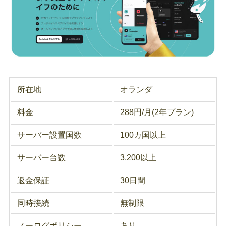
所在地
オランダ
料金
288円/月(2年プラン)
サーバー設置国数
100カ国以上
サーバー台数
3,200以上
返金保証
30日間
同時接続
無制限
ノーログポリシー
あり