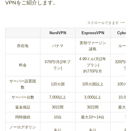
VPNをご紹介します。
スクロールできます
NordVPN
ExpressVPN
CyberG
英領ヴァージン
所在地
パナマ
ルーマ
諸島
4.99ドル/月(2年
570円/月(2年プ
320円/月
料金
プラン)
ラン)
ラン
約770円/月
サーバー設置国
120カ国
105カ国以上
100カ
数
サーバー台数
7,000以上
3,000以上
10,00
返金保証
30日間
30日間
最大4
同時接続
10台
最大10〜14台
7台
ノーログポリシ
あり
あり
あ