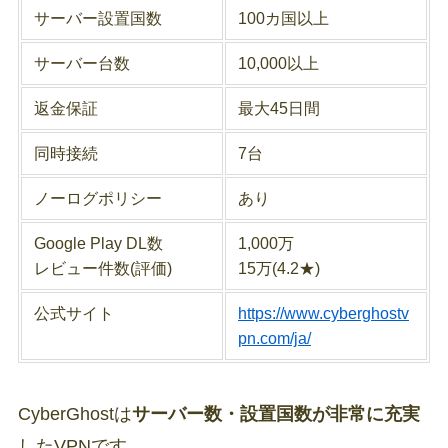
サーバー設置国数
100カ国以上
サーバー台数
10,000以上
返金保証
最大45日間
同時接続
7台
ノーログポリシー
あり
Google Play DL数
1,000万
レビュー件数(評価)
15万(4.2★)
公式サイト
https://www.cyberghostv
pn.com/ja/
CyberGhostは
サーバー数・設置国数が非常に充実
したVPNです。