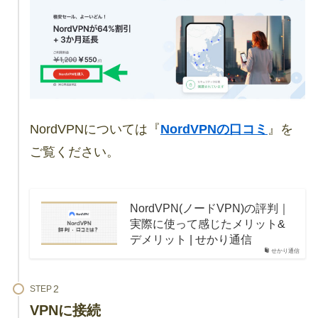
NordVPNについては『
NordVPNの口コミ
』を
ご覧ください。
NordVPN(ノードVPN)の評判｜
実際に使って感じたメリット&
デメリット | せかり通信
せかり通信
STEP
VPNに接続