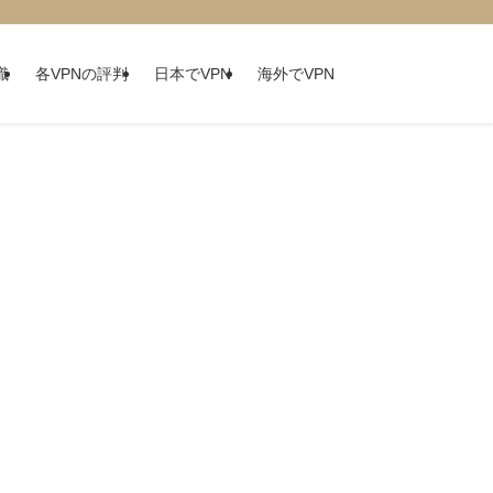
識
各VPNの評判
日本でVPN
海外でVPN