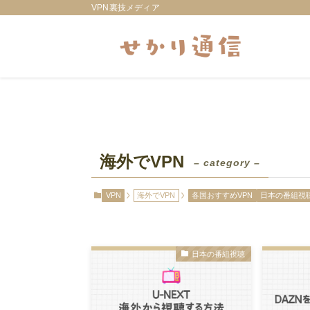
VPN裏技メディア
海外でVPN
– category –
VPN
海外でVPN
各国おすすめVPN
日本の番組視
日本の番組視聴