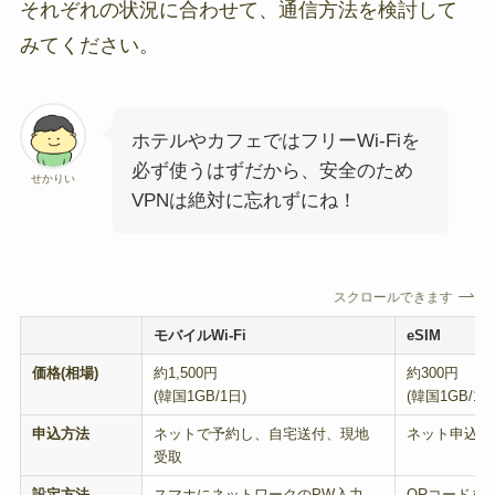
それぞれの状況に合わせて、通信方法を検討して
みてください。
ホテルやカフェではフリーWi-Fiを
必ず使うはずだから、安全のため
せかりい
VPNは絶対に忘れずにね！
スクロールできます
モバイルWi-Fi
eSIM
価格(相場)
約1,500円
約300円
(韓国1GB/1日)
(韓国1GB/1日
申込方法
ネットで予約し、自宅送付、現地
ネット申込
受取
設定方法
スマホにネットワークのPW入力
QRコードを