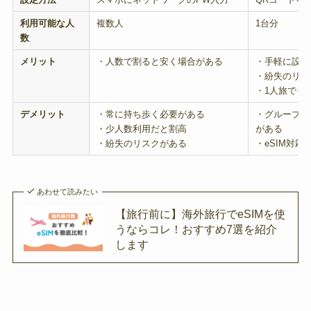
利用可能な人
複数人
1台分
数
メリット
・人数で割ると安く場合がある
・手軽に設定
・紛失のリス
・1人旅でも
デメリット
・常に持ち歩く必要がある
・グループ旅
・少人数利用だと割高
がある
・紛失のリスクがある
・eSIM対応
あわせて読みたい
【旅行前に】海外旅行でeSIMを使
うならコレ！おすすめ7選を紹介
します