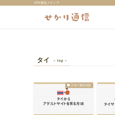
VPN裏技メディア
タイ
– tag –
日本の番組視聴