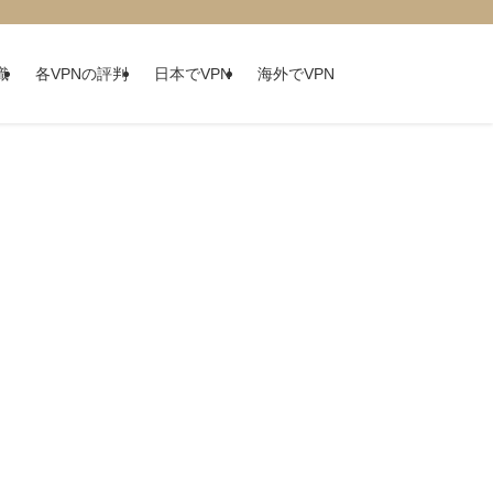
識
各VPNの評判
日本でVPN
海外でVPN