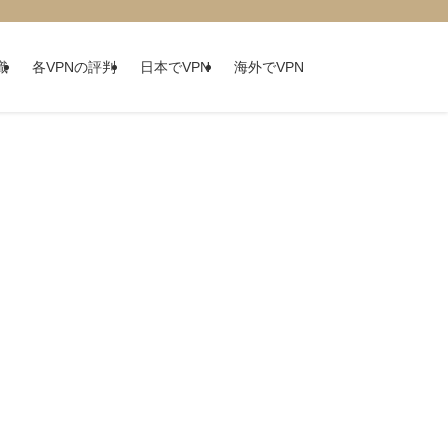
識
各VPNの評判
日本でVPN
海外でVPN