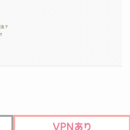
違法？
？