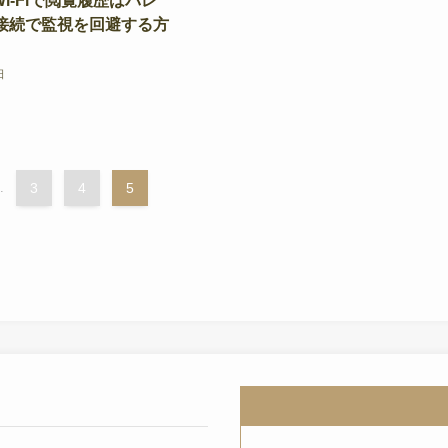
i-Fiで閲覧履歴はバレ
N接続で監視を回避する方
日
.
3
4
5