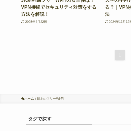
JR新幹線フリーWi-Fiの安全性は？
大学の学内W
VPN接続でセキュリティ対策をする
る？｜VP
方法を解説！
法
2025年4月22日
2024年11月12
1
..
ホーム
日本のフリーWi-Fi
タグで探す